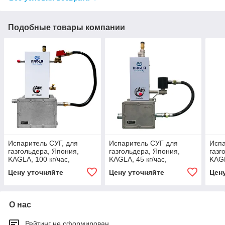
Подобные товары компании
Испаритель СУГ, для
Испаритель СУГ для
Испа
газгольдера, Япония,
газгольдера, Япония,
газг
KAGLA, 100 кг/час,
KAGLA, 45 кг/час,
KAGL
Цену уточняйте
Цену уточняйте
Цен
О нас
Рейтинг не сформирован