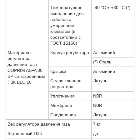
Температурное
-40 °С ÷ +80 °С (*)
исполнение для
районов с
умеренным
климатом (в
соответствии с
ГОСТ 15150)
Материалы
Корпус регулятора
Алюминий
регулятора
(*) Сталь
давления газа
COPRIM ALFA 30
Крышка
Алюминий
BP со встроенным
Седло клапана
Латунь
ПЗК BLC 10
регулятора
Уплотнения
NBR
Мембрана
NBR
Соединения
Латунь
Вес регулятора давления газа
7 кг
Встроенный ПЗК
да