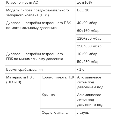
Класс точности AC
до ±10%
Модель пилота предохранительного
BLC 10
запорного клапана (ПЗК)
Диапазон настройки встроенного ПЗК
40÷90 мбар
по максимальному давлению
60÷160 мбар
120÷280 мбар
250÷650 мбар
Диапазон настройки встроенного
10÷90 мбар
ПЗК по минимальному давлению
50÷250 мбар
Время срабатывания
<1 с
Материалы ПЗК
Корпус пилота ПЗК
Алюминиевое
(BLC-10)
литье под
давлением под
Крышка
Алюминиевое
литье под
давлением под
Седло клапана
Латунь