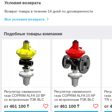
Условия возврата
Возврат товара в течение 14 дней по договоренности
Все условия возврата
Подобные товары компании
Регулятор сжиженного
Регулятор сжиженного
Регу
газа COPRIM ALFA 10 BP
газа COPRIM ALFA 10 AP
газа
со встроенным ПЗК BLC
со встроенным ПЗК BLC
TR с
10
10
BLC
461 100
461 100
от
₸
от
₸
от