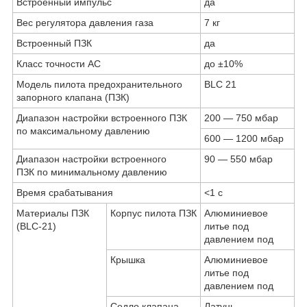
Встроенный импульс
да
Вес регулятора давления газа
7 кг
Встроенный ПЗК
да
Класс точности AC
до ±10%
Модель пилота предохранительного
BLC 21
запорного клапана (ПЗК)
Диапазон настройки встроенного ПЗК
200 — 750 мбар
по максимальному давлению
600 — 1200 мбар
Диапазон настройки встроенного
90 — 550 мбар
ПЗК по минимальному давлению
Время срабатывания
<1 с
Материалы ПЗК
Корпус пилота ПЗК
Алюминиевое
(BLC-21)
литье под
давлением под
Крышка
Алюминиевое
литье под
давлением под
Седло клапана
Латунь