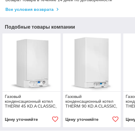
Все условия возврата
Подобные товары компании
Газовый
Газовый
Газ
конденсационный котел
конденсационный котел
конд
THERM 45 KD.A CLASSIC,
THERM 90 KD.A CLASSIC,
THE
45 кВт
90 кВт
OPT
Цену уточняйте
Цену уточняйте
Цен