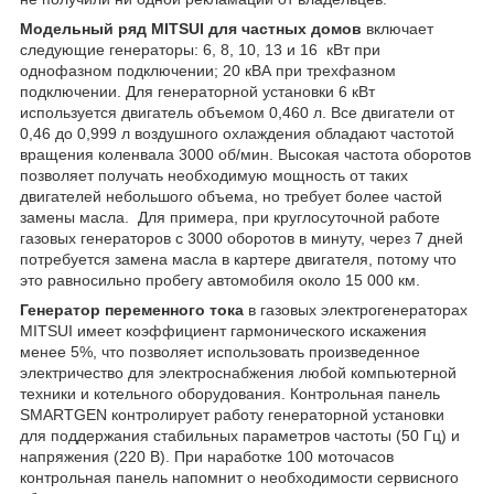
Модельный ряд MITSUI для частных домов
включает
следующие генераторы: 6, 8, 10, 13 и 16 кВт при
однофазном подключении; 20 кВА при трехфазном
подключении. Для генераторной установки 6 кВт
используется двигатель объемом 0,460 л. Все двигатели от
0,46 до 0,999 л воздушного охлаждения обладают частотой
вращения коленвала 3000 об/мин. Высокая частота оборотов
позволяет получать необходимую мощность от таких
двигателей небольшого объема, но требует более частой
замены масла. Для примера, при круглосуточной работе
газовых генераторов с 3000 оборотов в минуту, через 7 дней
потребуется замена масла в картере двигателя, потому что
это равносильно пробегу автомобиля около 15 000 км.
Генератор переменного тока
в газовых электрогенераторах
MITSUI имеет коэффициент гармонического искажения
менее 5%, что позволяет использовать произведенное
электричество для электроснабжения любой компьютерной
техники и котельного оборудования. Контрольная панель
SMARTGEN контролирует работу генераторной установки
для поддержания стабильных параметров частоты (50 Гц) и
напряжения (220 В). При наработке 100 моточасов
контрольная панель напомнит о необходимости сервисного