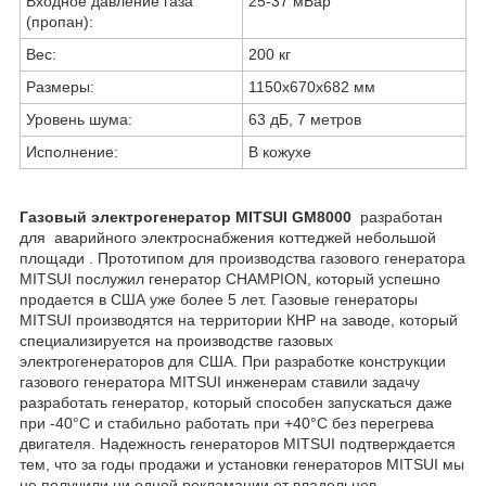
Входное давление газа
25-37 мБар
(пропан):
Вес:
200 кг
Размеры:
1150x670x682 мм
Уровень шума:
63 дБ, 7 метров
Исполнение:
В кожухе
Газовый электрогенератор MITSUI GM8000
разработан
для аварийного электроснабжения коттеджей небольшой
площади . Прототипом для производства газового генератора
MITSUI послужил генератор CHAMPION, который успешно
продается в США уже более 5 лет. Газовые генераторы
MITSUI производятся на территории КНР на заводе, который
специализируется на производстве газовых
электрогенераторов для США. При разработке конструкции
газового генератора MITSUI инженерам ставили задачу
разработать генератор, который способен запускаться даже
при -40°С и стабильно работать при +40°С без перегрева
двигателя. Надежность генераторов MITSUI подтверждается
тем, что за годы продажи и установки генераторов MITSUI мы
не получили ни одной рекламации от владельцев.