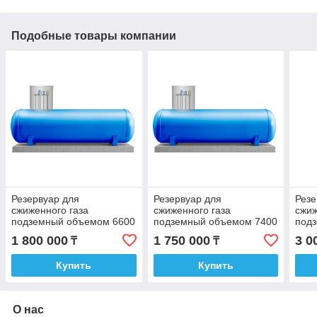
Подобные товары компании
Резервуар для
Резервуар для
Резе
сжиженного газа
сжиженного газа
сжиж
подземный объемом 6600
подземный объемом 7400
под
литров с патрубками
литров с патрубками
1000
1 800 000
1 750 000
3 0
₸
₸
пат
Купить
Купить
О нас