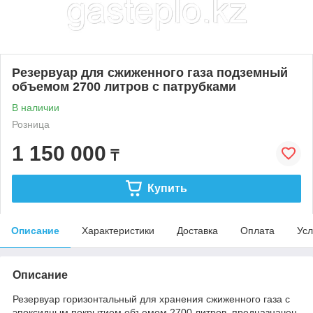
Резервуар для сжиженного газа подземный
объемом 2700 литров с патрубками
В наличии
Розница
1 150 000
₸
Купить
Описание
Характеристики
Доставка
Оплата
Усл
Описание
Резервуар горизонтальный для хранения сжиженного газа с
эпоксидным покрытием объемом 2700 литров, предназначен