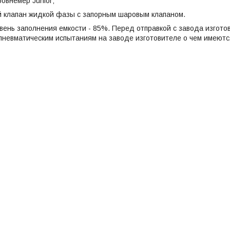
ровнемер Junior;
й клапан жидкой фазы с запорным шаровым клапаном.
ень заполнения емкости - 85%. Перед отправкой с завода изгото
пневматическим испытаниям на заводе изготовителе о чем имеются