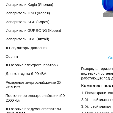
ㅤИспарители Kagla (Япония)
ㅤИспарители JINU (Корея)
ㅤИспарители KGE (Корея)
ㅤИспарители GURBONG (Корея)
ㅤИспарители KGС (Китай)
■ Регуляторы давления
ㅤCoprim
Оп
■ Газовые электрогенераторы
Резервуар горизон
подземной установ
ㅤДля коттеджа 6-20 кВА
работающих под д
ㅤРезервное энергоснабжение 25
Комплект пост
-315 кВт
1. Предохранител
ㅤПостоянное электроснабжениеㅤ50-
2. Угловой клапан
2000 кВт
3. Угловой клапан
■ Газовые воздухонагреватели