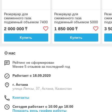
Резервуар для
Резервуар для
Резе
сжиженного газа
сжиженного газа
сжиж
подземный объемом 7400
подземный объемом 5000
под
литров с высокой
литров с высокой
1000
2 000 000
1 850 000
3 5
₸
₸
горловиной
горловиной
горл
Купить
Купить
О нас
Рейтинг не сформирован
Менее 5 отзывов за последний год
Работает с 18.09.2020
г. Астана
улица Лепсы, 37, Астана, Казахстан
Контакты
Сегодня работает с 10:00 до 18:00
Показать весь график работы