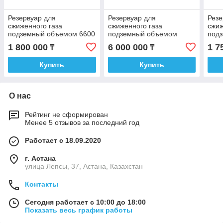
Резервуар для
Резервуар для
Резе
сжиженного газа
сжиженного газа
сжиж
подземный объемом 6600
подземный объемом
под
литров с патрубками
15000 литров с
литр
1 800 000
6 000 000
1 7
₸
₸
патрубками
Купить
Купить
О нас
Рейтинг не сформирован
Менее 5 отзывов за последний год
Работает с 18.09.2020
г. Астана
улица Лепсы, 37, Астана, Казахстан
Контакты
Сегодня работает с 10:00 до 18:00
Показать весь график работы