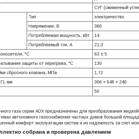
СУГ (сжиженный угле
Тип
электричество
Напряжение, В
380
Потребляемая мощность, кВт
14
Потребляемый ток, А
21,3
оносителя, °C
63 ± 5
атывания защиты от перегрева, °C
130
ки сбросного клапана, МПа
1,72
Г), мм
306 × 648 × 240
50
нного газа серии ADX предназначены для преобразования жидкой 
стемах автономного газоснабжения частных домов большой площа
енный комфорт эксплуатации систем и их надежность за счет ис
плектно собрана и проверена давлением