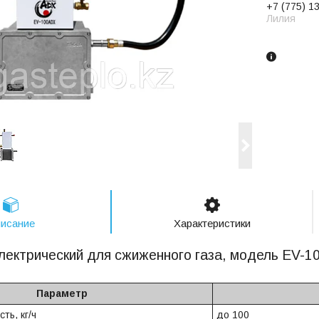
+7 (775) 1
Лилия
Заказ тол
исание
Характеристики
лектрический для сжиженного газа, модель EV-100
Параметр
ть, кг/ч
до 100