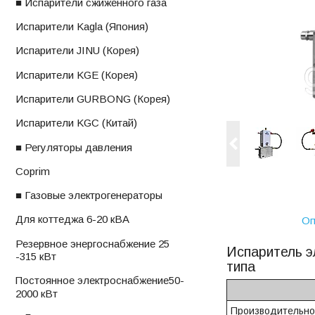
■ Испарители сжиженного газа
ㅤИспарители Kagla (Япония)
ㅤИспарители JINU (Корея)
ㅤИспарители KGE (Корея)
ㅤИспарители GURBONG (Корея)
ㅤИспарители KGС (Китай)
■ Регуляторы давления
ㅤCoprim
■ Газовые электрогенераторы
ㅤДля коттеджа 6-20 кВА
Оп
ㅤРезервное энергоснабжение 25
Испаритель э
-315 кВт
типа
ㅤПостоянное электроснабжениеㅤ50-
2000 кВт
Производительнос