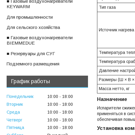
■ Газовые воздухонагреватели
KEYWARM
Тип газа
ㅤДля промышленности
ㅤДля сельского хозяйства
Источник нагрева
■ Газовые воздухонагреватели
BIEMMEDUE
Температура тепл
■ Резервуары для СУГ
Температура сраб
ㅤПодземного размещения
Давление настрой
Размеры (Ш × В × 
График работы
Масса нетто, кг
Понедельник
10:00
18:00
Назначение
Вторник
10:00
18:00
Испарители сжиже
Среда
10:00
18:00
применяться в си
обеспечивая повыш
Четверг
10:00
18:00
Пятница
10:00
18:00
Установка ком