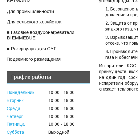
KEYWARM
углеводороды, а з
Безопасность
ㅤДля промышленности
давление и пре
ㅤДля сельского хозяйства
Защита от пр
жидкого газа, 
■ Газовые воздухонагреватели
Взрывозащит
BIEMMEDUE
отсеке, что по
■ Резервуары для СУГ
Производите
газа и обеспеч
ㅤПодземного размещения
Испарители KGC
преимуществ, вкл
График работы
на один год, срок
испарители обору
снижает теплопоте
Понедельник
10:00
18:00
Вторник
10:00
18:00
Среда
10:00
18:00
Четверг
10:00
18:00
Пятница
10:00
18:00
Суббота
Выходной