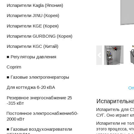
ㅤИспарители Kagla (Япония)
ㅤИспарители JINU (Корея)
ㅤИспарители KGE (Корея)
ㅤИспарители GURBONG (Корея)
ㅤИспарители KGС (Китай)
■ Регуляторы давления
ㅤCoprim
■ Газовые электрогенераторы
ㅤДля коттеджа 6-20 кВА
Оп
ㅤРезервное энергоснабжение 25
Испарительна
-315 кВт
Испаритель для С
ㅤПостоянное электроснабжениеㅤ50-
СУГ. Оно играет к
2000 кВт
Испарители не тол
этого процесса, ч
■ Газовые воздухонагреватели