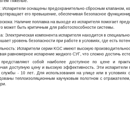
атем тяжелые.
: Испарители оснащены предохранительно-сбросным клапаном, ко
дотвращает его превышение, обеспечивая безопасное функциони
оскока: Наличие поплавка на выходе из испарителя помогает пред
что может быть критичным для работоспособности системы.
а: Электрическая компонента испарителя находится в специаль
вышает уровень безопасности при работе в условиях, где есть поте
льность: Испарители серии KGC имеют высокую производительнос
ивая равномерное испарение жидкого СУГ, что сложно достичь ест
 представляют собой наиболее доступное по цене и практ
ючая доступную цену и высокую эффективность. Эти испарители 
 службы - 10 лет. Для использования на улице или в условиях 
дованы теплоизоляционным каучуковым полотном с отражателем,
ри.