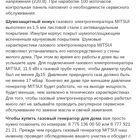
напряжения (220 В). При наработке 100 моточасов
контрольная панель напомнит о необходимости сервисного
обслуживания.
Шумозащитный кожух
газового электрогенератора MITSUI
выполнен из 1,5 мм листовой стали с антивандальным
покрытием. Изнутри корпус покрыт шумопоглощающим
вспененным каучуковым покрытием. Шумовые
характеристики газового электрогенератора MITSUI
позволяют устанавливать его непосредственно у стены
жилого дома. При этом во время его работы в доме вы не
услышите шум. Для подключения газового электрогенератора
MITSUI, 11,5 кВт к газовой трубе нужно, чтобы диаметр трубы
был не менее Ду15. Давление природного газа должно быть
не менее 17 мБар. Конечно же даже при меньшем давлении
генератор MITSUI будет работать, но на выходе мощность
будет меньше, чем заявлено в технических характеристиках.
Для того, чтобы газовый электрогенератор исправно работал
много лет не забывайте проводить регулярное сервисное
обслуживание по замене масла и свечей зажигания.
Чтобы купить газовый генератор для дома
вам просто
нужно позвонить по номерам: 8 775 136 00 50 или 8 777 921
21 21. Прежде чем продать газовый генератор MITSUI наш
инженер проведет обследование вашего участка и обсудит с