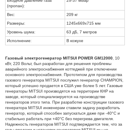
Входное давление газа
25-37 мБар
(пропан):
Вес:
209 кг
Размеры:
1245x669x715 мм
Уровень шума:
63 дБ, 7 метров
Исполнение:
В кожухе
Газовый электрогенератор MITSUI POWER GM12000
, 10
кВт, 220 Вольт, был разработан для решения проблемы
аварийного электроснабжения коттеджей при отключении
основного электроснабжения. Прототипом для производства
газового генератора MITSUI послужил генератор CHAMPION,
который успешно продается в США уже более 5 лет. Газовые
генераторы MITSUI производятся на территории КНР на
заводе, который специализируется на производстве
генераторов этого типа. При разработке конструкции газового
генератора MITSUI инженерам ставили задачу разработать
генератор, который способен запускаться даже при -40°С и
стабильно работать при +40°С без перегрева двигателя.
Надежность генераторов MITSUI подтверждается тем, что за
годы продажи и установки генераторов MITSUI мы не