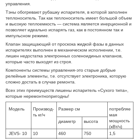
управления.
Тэны обогревают рубашку испарителя, в которой заполнен
теплоноситель. Так как теплоноситель имеет большой объем
и высокую теплоемкость — система является инерционной и
позволяет идеально испарять газ, как в постоянном так и
импульсном режиме.
Клапан защищающий от проскока жидкой фазы в данных
испарителях выполнен в механическом исполнении, т.е.
лишен недостатка электронных соленоидиных клапанов,
которые часто выходят из строя.
Компоненты системы управления-это старые добрые
релейные элементы, т.е. отсутствует электроника, которую
сложно достать в случае ремонта.
Всех этих преимуществ лишены испаритель «Сухого типа»,
которые неремонтнопригодны!
Модель
Производ-
Размер см
потребляе
ть кг/ч
мая
мощность
диаметр
высота
(кВт/ч)
JEVS- 10
10
460
750
1,5