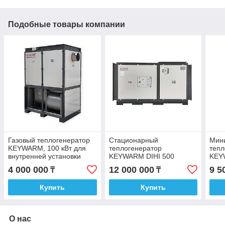
Подобные товары компании
Газовый теплогенератор
Стационарный
Мини
KEYWARM, 100 кВт для
теплогенератор
тепл
внутренней установки
KEYWARM DIHI 500
KEY
4 000 000
12 000 000
9 5
₸
₸
Купить
Купить
О нас