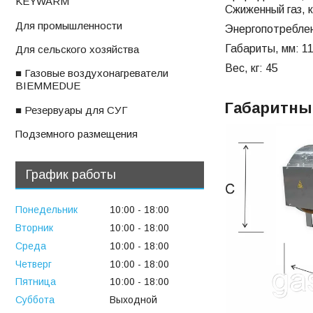
KEYWARM
Сжиженный газ, кг
ㅤДля промышленности
Энергопотреблен
Габариты, мм: 1
ㅤДля сельского хозяйства
Вес, кг: 45
■ Газовые воздухонагреватели
BIEMMEDUE
Габаритны
■ Резервуары для СУГ
ㅤПодземного размещения
График работы
Понедельник
10:00
18:00
Вторник
10:00
18:00
Среда
10:00
18:00
Четверг
10:00
18:00
Пятница
10:00
18:00
Суббота
Выходной