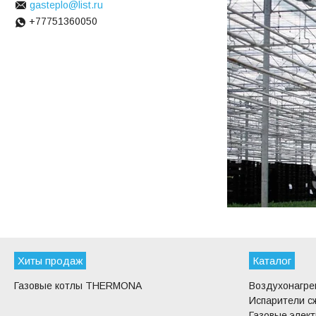
gasteplo@list.ru
+77751360050
Хиты продаж
Каталог
Газовые котлы THERMONA
Воздухонагр
Испарители с
Газовые элек