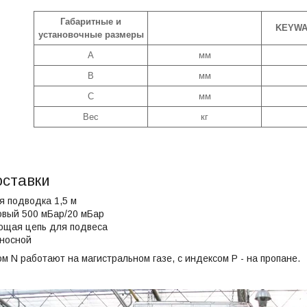
Габаритные и
KEYWA
установочные размеры
A
мм
B
мм
C
мм
Вес
кг
оставки
я подводка 1,5 м
овый 500 мБар/20 мБар
ющая цепь для подвеса
ыносной
м N работают на магистральном газе, с индексом P - на пропане.