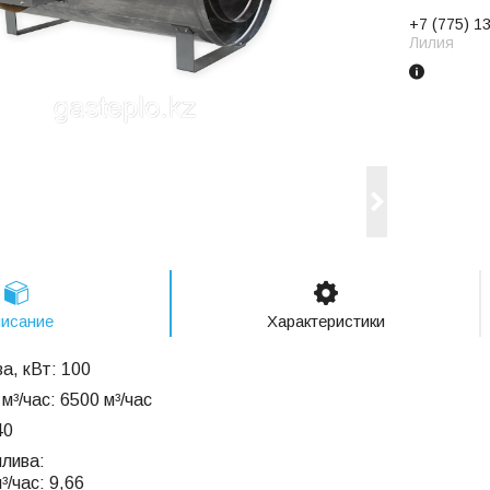
+7 (775) 1
Лилия
исание
Характеристики
а, кВт: 100
м³/час: 6500 м³/час
40
лива:
³/час: 9,66