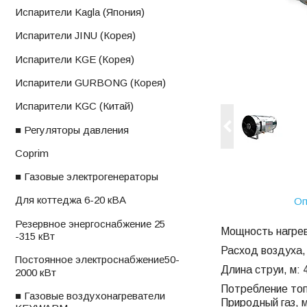
ㅤИспарители Kagla (Япония)
ㅤИспарители JINU (Корея)
ㅤИспарители KGE (Корея)
ㅤИспарители GURBONG (Корея)
ㅤИспарители KGС (Китай)
■ Регуляторы давления
ㅤCoprim
■ Газовые электрогенераторы
ㅤДля коттеджа 6-20 кВА
Оп
ㅤРезервное энергоснабжение 25
Мощность нагрев
-315 кВт
Расход воздуха, 
ㅤПостоянное электроснабжениеㅤ50-
Длина струи, м: 
2000 кВт
Потребление топ
■ Газовые воздухонагреватели
Природный газ, м