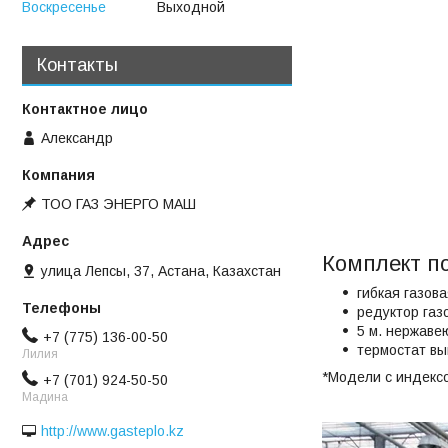
Воскресенье
Выходной
Контакты
Александр
ТОО ГАЗ ЭНЕРГО МАШ
Комплект п
улица Лепсы, 37, Астана, Казахстан
гибкая газова
редуктор газ
5 м. нержаве
+7 (775) 136-00-50
термостат в
Лилия
*Модели с индексо
+7 (701) 924-50-50
Мадина
http://www.gasteplo.kz