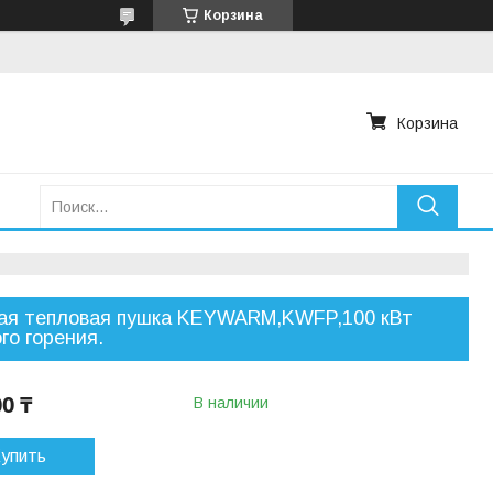
Корзина
Корзина
вая тепловая пушка KEYWARM,KWFP,100 кВт
го горения.
00 ₸
В наличии
упить