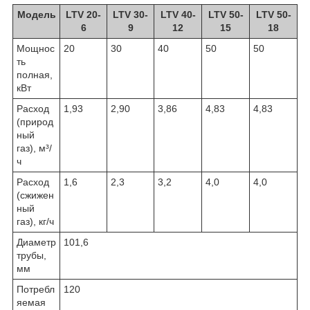
Модель
LTV 20-
LTV 30-
LTV 40-
LTV 50-
LTV 50-
6
9
12
15
18
Мощнос
20
30
40
50
50
ть
полная,
кВт
Расход
1,93
2,90
3,86
4,83
4,83
(природ
ный
газ), м³/
ч
Расход
1,6
2,3
3,2
4,0
4,0
(сжижен
ный
газ), кг/ч
Диаметр
101,6
трубы,
мм
Потребл
120
яемая