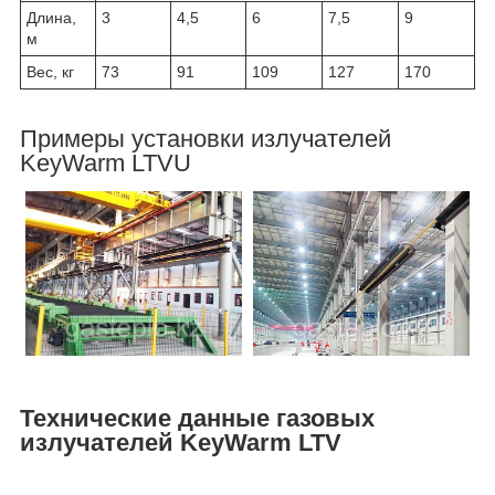
Длина,
3
4,5
6
7,5
9
м
Вес, кг
73
91
109
127
170
Примеры установки излучателей
KeyWarm LTVU
Технические данные газовых
излучателей KeyWarm LTV