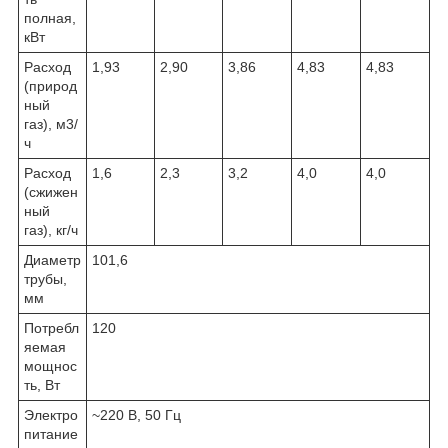
полная,
кВт
Расход
1,93
2,90
3,86
4,83
4,83
(природ
ный
газ), м3/
ч
Расход
1,6
2,3
3,2
4,0
4,0
(сжижен
ный
газ), кг/ч
Диаметр
101,6
трубы,
мм
Потребл
120
яемая
мощнос
ть, Вт
Электро
~220 В, 50 Гц
питание