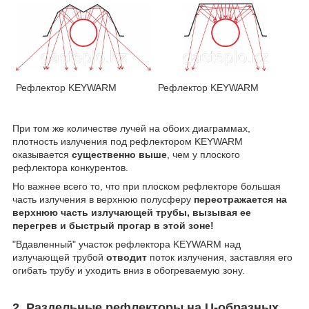
Рефлектор KEYWARM
Рефлектор KEYWARM
При том же количестве лучей на обоих диаграммах,
плотность излучения под рефлектором KEYWARM
оказывается
существенно выше
, чем у плоского
рефлектора конкурентов.
Но важнее всего то, что при плоском рефлекторе большая
часть излучения в верхнюю полусферу
переотражается на
верхнюю часть излучающей трубы, вызывая ее
перегрев и
быстрый прогар
в этой зоне!
"Вдавленный" участок рефлектора KEYWARM над
излучающей трубой
отводит
поток излучения, заставляя его
огибать трубу и уходить вниз в обогреваемую зону.
2. Раздельные рефлекторы на U-образных