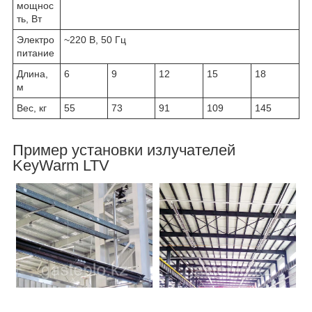
мощнос
ть, Вт
Электро
~220 В, 50 Гц
питание
Длина,
6
9
12
15
18
м
Вес, кг
55
73
91
109
145
Пример установки излучателей
KeyWarm LTV