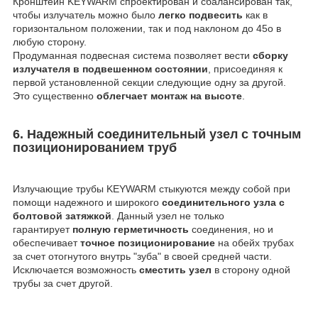
Кронштейн KEYWARM спроектирован и сбалансирован так,
чтобы излучатель можно было
легко подвесить
как в
горизонтальном положении, так и под наклоном до 45
o
в
любую сторону.
Продуманная подвесная система позволяет вести
сборку
излучателя в подвешенном состоянии
, присоединяя к
первой установленной секции следующие одну за другой.
Это существенно
облегчает монтаж на высоте
.
6. Надежный соединительный узел с точным
позиционированием труб
Излучающие трубы KEYWARM стыкуются между собой при
помощи надежного и широкого
соединительного узла с
болтовой затяжкой
. Данный узел не только
гарантирует
полную герметичность
соединения, но и
обеспечивает
точное позиционирование
на обейх трубах
за счет отогнутого внутрь "зуба" в своей средней части.
Исключается возможность
сместить узел
в сторону одной
трубы за счет другой.