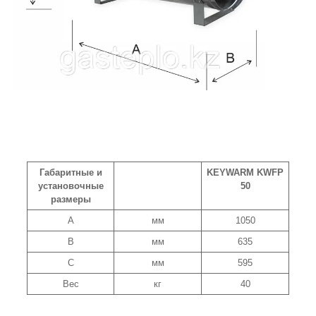
Габаритные и
KEYWARM KWFP
установочные
50
размеры
A
мм
1050
B
мм
635
C
мм
595
Вес
кг
40