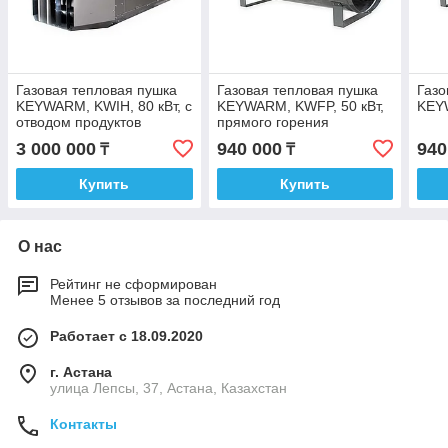
Газовая тепловая пушка
Газовая тепловая пушка
Газо
KEYWARM, KWIH, 80 кВт, с
KEYWARM, KWFP, 50 кВт,
KEY
отводом продуктов
прямого горения
сгорания наружу.
3 000 000
940 000
940
₸
₸
Купить
Купить
О нас
Рейтинг не сформирован
Менее 5 отзывов за последний год
Работает с 18.09.2020
г. Астана
улица Лепсы, 37, Астана, Казахстан
Контакты