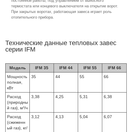
постоянной работы, под управлением от выносного
термостата или концевого выключателя на открытие ворот.
При закрытых воротах, работающая завеса играет роль
отопительного прибора.
Технические данные тепловых завес
серии IFM
Модель
IFM 35
IFM 44
IFM 55
IFM 66
Мощность
35
44
55
66
полная,
кВт
Расход
3,38
4,25
5,31
6,38
(природны
й газ), м³/ч
Расход
3,12
4,13
5,04
6,07
(сжиженн
ый газ), кг/