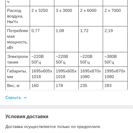
ч
Расход
2 х 3250
3 х 3000
2 х 6000
2 х 7000
воздуха,
Нм³/ч
Потребляе
0,77
1,08
1,72
2,19
мая
мощность,
кВт
Электропи
~220В
~220В
~220В
~380В
тание
50Гц
50Гц
50Гц
50Гц
Габариты,
1695х605х
1995х605х
1695х870х
1995х870х
мм
1018
1018
1080
1080
Вес, кг
160
178
235
283
Скрыть
Условия доставки
Доставка осуществляется только по предоплате.