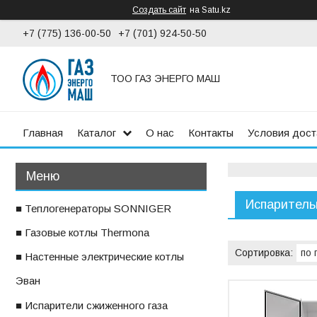
Создать сайт
на Satu.kz
+7 (775) 136-00-50
+7 (701) 924-50-50
ТОО ГАЗ ЭНЕРГО МАШ
Главная
Каталог
О нас
Контакты
Условия дост
Испаритель
■ Теплогенераторы SONNIGER
■ Газовые котлы Thermona
■ Настенные электрические котлы
ㅤЭван
■ Испарители сжиженного газа