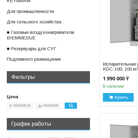
KEYWARM
ㅤДля промышленности
ㅤДля сельского хозяйства
■ Газовые воздухонагреватели
BIEMMEDUE
■ Резервуары для СУГ
ㅤПодземного размещения
Испарительная 
KGC-100, 100 кг
Фильтры
1 990 000 ₸
В наличии
Цена
Купить
График работы