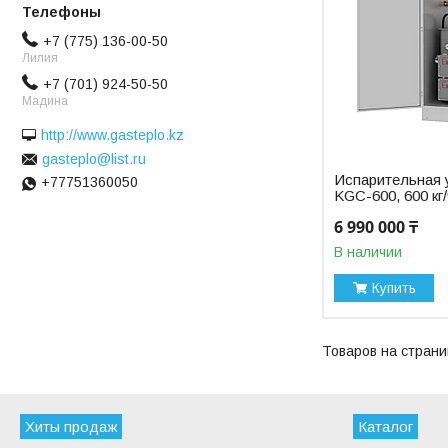
+7 (775) 136-00-50
Лилия
+7 (701) 924-50-50
Мадина
http://www.gasteplo.kz
gasteplo@list.ru
Испарительная 
+77751360050
KGC-600, 600 кг
6 990 000 ₸
В наличии
Купить
Хиты продаж
Каталог