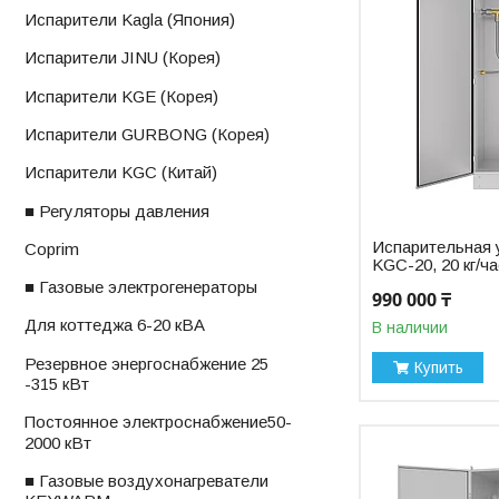
ㅤИспарители Kagla (Япония)
ㅤИспарители JINU (Корея)
ㅤИспарители KGE (Корея)
ㅤИспарители GURBONG (Корея)
ㅤИспарители KGС (Китай)
■ Регуляторы давления
Испарительная 
ㅤCoprim
KGC-20, 20 кг/ч
■ Газовые электрогенераторы
990 000 ₸
ㅤДля коттеджа 6-20 кВА
В наличии
ㅤРезервное энергоснабжение 25
Купить
-315 кВт
ㅤПостоянное электроснабжениеㅤ50-
2000 кВт
■ Газовые воздухонагреватели