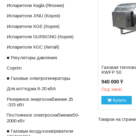
ㅤИспарители Kagla (Япония)
ㅤИспарители JINU (Корея)
ㅤИспарители KGE (Корея)
ㅤИспарители GURBONG (Корея)
ㅤИспарители KGС (Китай)
■ Регуляторы давления
Газовая тепло
ㅤCoprim
KWFP 50
■ Газовые электрогенераторы
940 000 ₸
ㅤДля коттеджа 6-20 кВА
Под заказ
ㅤРезервное энергоснабжение 25
Купить
-315 кВт
ㅤПостоянное электроснабжениеㅤ50-
2000 кВт
■ Газовые воздухонагреватели