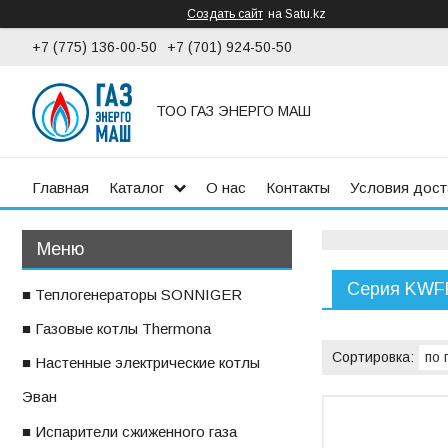
Создать сайт
на Satu.kz
+7 (775) 136-00-50
+7 (701) 924-50-50
ТОО ГАЗ ЭНЕРГО МАШ
Главная
Каталог
О нас
Контакты
Условия дост
Серия KWF
■ Теплогенераторы SONNIGER
■ Газовые котлы Thermona
■ Настенные электрические котлы
ㅤЭван
■ Испарители сжиженного газа