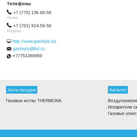
+7 (775) 136-00-50
Лилия
+7 (701) 924-50-50
Мадина
http://www.gasteplo.kz
gasteplo@list.ru
+77751360050
Хиты продаж
Каталог
Газовые котлы THERMONA
Воздухонагр
Испарители с
Газовые элек