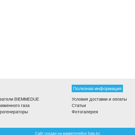
Полезная информация
еватели BIEMMEDUE
Условия доставки и оплаты
жиженного газа
Статьи
трогенераторы
Фотогалерея
Сайт создан на маркетплейсе
Satu.kz